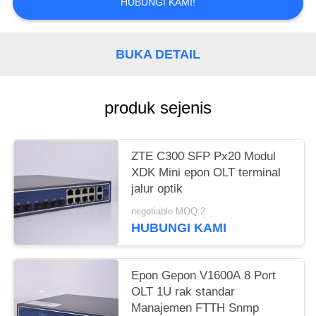
HUBUNGI KAMI!
BUKA DETAIL
produk sejenis
ZTE C300 SFP Px20 Modul
XDK Mini epon OLT terminal
jalur optik
negotiable MOQ:2
HUBUNGI KAMI
Epon Gepon V1600A 8 Port
OLT 1U rak standar
Manajemen FTTH Snmp