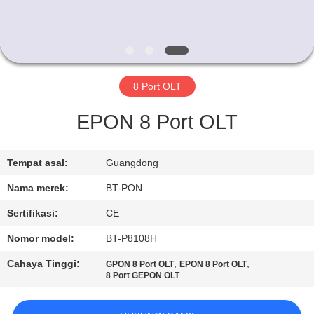
KUALITAS
HUBUNGI
KAMI
8 Port OLT
PERMINTAAN
EPON 8 Port OLT
PENAWARAN
Tempat asal:
Guangdong
SITEMAP
Nama merek:
BT-PON
Sertifikasi:
CE
PRIVACY
Nomor model:
BT-P8108H
POLICY
Cahaya Tinggi:
,
,
GPON 8 Port OLT
EPON 8 Port OLT
8 Port GEPON OLT