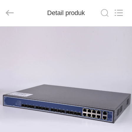
Baitong
Putian
Technology
Co.,
Detail produk
Ltd..
All
Rights
Reserved.
RUMAH
PRODUK
TENTANG
KAMI
TUR
PABRIK
KONTROL