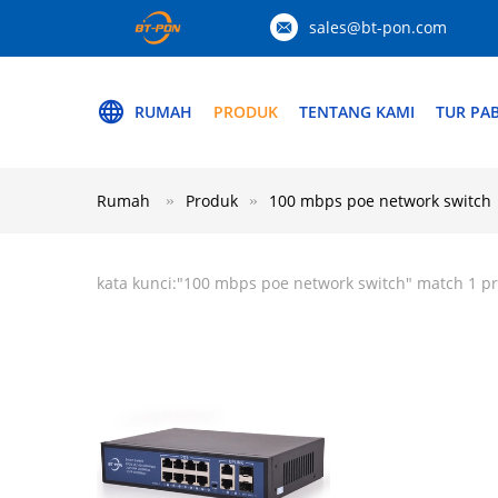
sales@bt-pon.com
RUMAH
PRODUK
TENTANG KAMI
TUR PAB
Rumah
Produk
100 mbps poe network switch
kata kunci:"
100 mbps poe network switch
" match 1 p