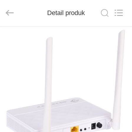
Baitong
Putian
Technology
Co.,
Detail produk
Ltd..
All
Rights
Reserved.
RUMAH
PRODUK
TENTANG
KAMI
TUR
PABRIK
KONTROL