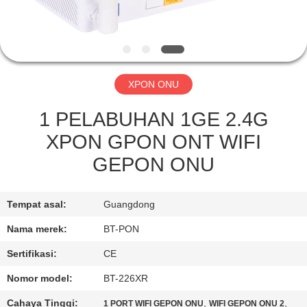
KUALITAS
HUBUNGI
KAMI
XPON ONU
PERMINTAAN
1 PELABUHAN 1GE 2.4G
PENAWARAN
XPON GPON ONT WIFI
GEPON ONU
SITEMAP
Tempat asal:
Guangdong
PRIVACY
Nama merek:
BT-PON
POLICY
Sertifikasi:
CE
Nomor model:
BT-226XR
Cahaya Tinggi:
,
,
1 PORT WIFI GEPON ONU
WIFI GEPON ONU 2