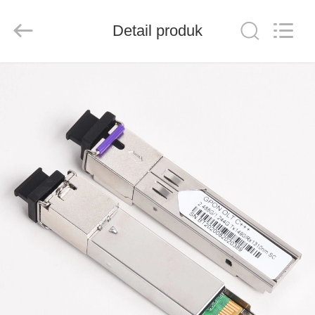
Baitong
Putian
Technology
Co.,
Detail produk
Ltd..
All
Rights
Reserved.
RUMAH
PRODUK
TENTANG
KAMI
TUR
PABRIK
KONTROL