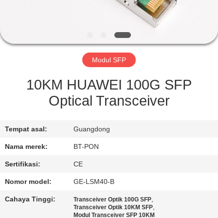
KUALITAS
HUBUNGI
KAMI
Modul SFP
PERMINTAAN
10KM HUAWEI 100G SFP
PENAWARAN
Optical Transceiver
SITEMAP
Tempat asal:
Guangdong
Nama merek:
BT-PON
PRIVACY
Sertifikasi:
CE
POLICY
Nomor model:
GE-LSM40-B
Cahaya Tinggi:
,
Transceiver Optik 100G SFP
,
Transceiver Optik 10KM SFP
Modul Transceiver SFP 10KM