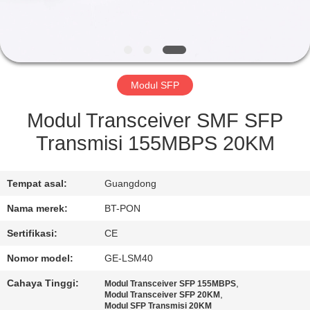
KUALITAS
HUBUNGI
KAMI
Modul SFP
PERMINTAAN
Modul Transceiver SMF SFP
PENAWARAN
Transmisi 155MBPS 20KM
SITEMAP
Tempat asal:
Guangdong
Nama merek:
BT-PON
PRIVACY
Sertifikasi:
CE
POLICY
Nomor model:
GE-LSM40
Cahaya Tinggi:
,
Modul Transceiver SFP 155MBPS
,
Modul Transceiver SFP 20KM
Modul SFP Transmisi 20KM