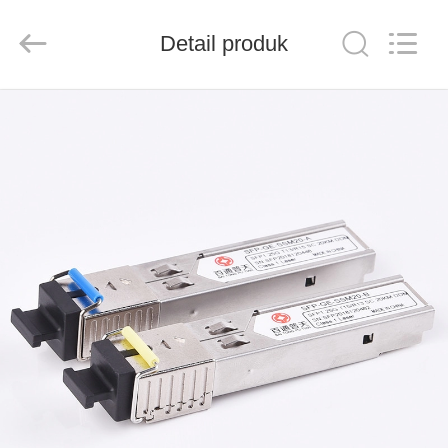
Baitong
Putian
Technology
Co.,
Detail produk
Ltd..
All
Rights
Reserved.
RUMAH
PRODUK
TENTANG
KAMI
TUR
PABRIK
KONTROL