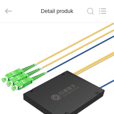
Baitong
Putian
Technology
Co.,
Detail produk
Ltd..
All
Rights
Reserved.
RUMAH
PRODUK
TENTANG
KAMI
TUR
PABRIK
KONTROL