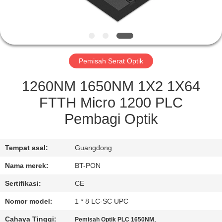
KUALITAS
HUBUNGI
KAMI
Pemisah Serat Optik
PERMINTAAN
1260NM 1650NM 1X2 1X64
PENAWARAN
FTTH Micro 1200 PLC
Pembagi Optik
SITEMAP
Tempat asal:
Guangdong
PRIVACY
Nama merek:
BT-PON
POLICY
Sertifikasi:
CE
Nomor model:
1 * 8 LC-SC UPC
Cahaya Tinggi:
,
Pemisah Optik PLC 1650NM