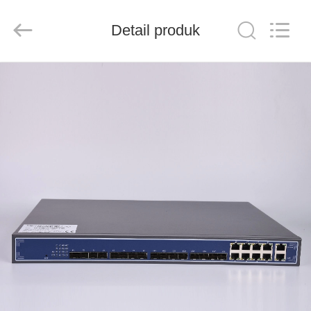
Baitong
Putian
Technology
Co.,
Detail produk
Ltd..
All
Rights
Reserved.
RUMAH
PRODUK
TENTANG
KAMI
TUR
PABRIK
KONTROL