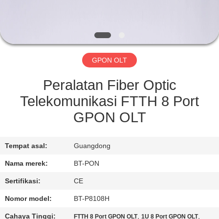
KUALITAS
HUBUNGI
KAMI
GPON OLT
PERMINTAAN
Peralatan Fiber Optic
PENAWARAN
Telekomunikasi FTTH 8 Port
GPON OLT
SITEMAP
Tempat asal:
Guangdong
PRIVACY
Nama merek:
BT-PON
POLICY
Sertifikasi:
CE
Nomor model:
BT-P8108H
Cahaya Tinggi:
,
,
FTTH 8 Port GPON OLT
1U 8 Port GPON OLT