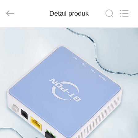
Baitong
Putian
Technology
Co.,
Detail produk
Ltd..
All
Rights
Reserved.
RUMAH
PRODUK
TENTANG
KAMI
TUR
PABRIK
KONTROL