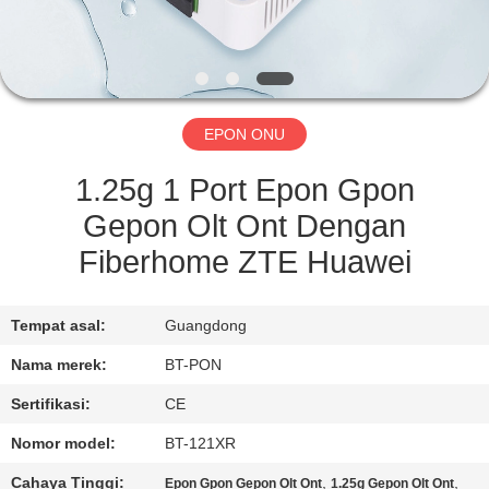
KUALITAS
HUBUNGI
KAMI
EPON ONU
PERMINTAAN
1.25g 1 Port Epon Gpon
PENAWARAN
Gepon Olt Ont Dengan
Fiberhome ZTE Huawei
SITEMAP
Tempat asal:
Guangdong
PRIVACY
Nama merek:
BT-PON
POLICY
Sertifikasi:
CE
Nomor model:
BT-121XR
Cahaya Tinggi:
,
,
Epon Gpon Gepon Olt Ont
1.25g Gepon Olt Ont