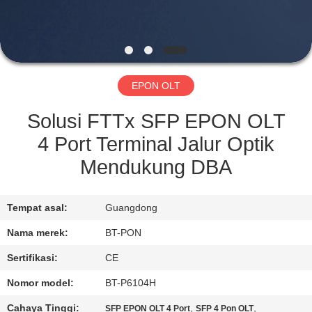
KUALITAS
HUBUNGI
KAMI
EPON OLT
PERMINTAAN
Solusi FTTx SFP EPON OLT
PENAWARAN
4 Port Terminal Jalur Optik
Mendukung DBA
SITEMAP
Tempat asal:
Guangdong
PRIVACY
Nama merek:
BT-PON
POLICY
Sertifikasi:
CE
Nomor model:
BT-P6104H
Cahaya Tinggi:
,
,
SFP EPON OLT 4 Port
SFP 4 Pon OLT