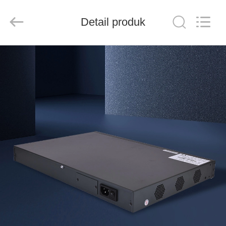
Baitong
Putian
Technology
Co.,
Detail produk
Ltd..
All
Rights
Reserved.
RUMAH
PRODUK
TENTANG
KAMI
TUR
PABRIK
KONTROL