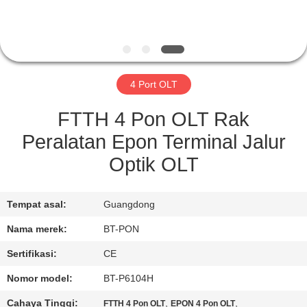
KUALITAS
HUBUNGI
KAMI
4 Port OLT
PERMINTAAN
FTTH 4 Pon OLT Rak
PENAWARAN
Peralatan Epon Terminal Jalur
Optik OLT
SITEMAP
Tempat asal:
Guangdong
PRIVACY
Nama merek:
BT-PON
POLICY
Sertifikasi:
CE
Nomor model:
BT-P6104H
Cahaya Tinggi:
,
,
FTTH 4 Pon OLT
EPON 4 Pon OLT