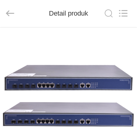
Baitong
Putian
Technology
Co.,
Detail produk
Ltd..
All
Rights
Reserved.
RUMAH
PRODUK
TENTANG
KAMI
TUR
PABRIK
KONTROL