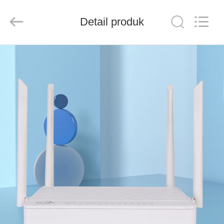
Baitong
Putian
Technology
Co.,
Detail produk
Ltd..
All
Rights
Reserved.
RUMAH
PRODUK
TENTANG
KAMI
TUR
PABRIK
KONTROL