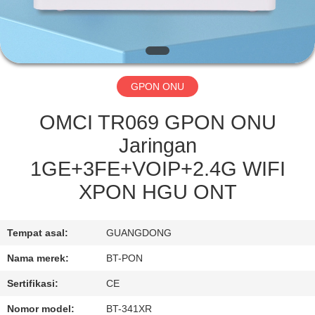
KUALITAS
HUBUNGI
KAMI
GPON ONU
PERMINTAAN
OMCI TR069 GPON ONU
PENAWARAN
Jaringan
1GE+3FE+VOIP+2.4G WIFI
SITEMAP
XPON HGU ONT
PRIVACY
Tempat asal:
GUANGDONG
POLICY
Nama merek:
BT-PON
Sertifikasi:
CE
Nomor model:
BT-341XR