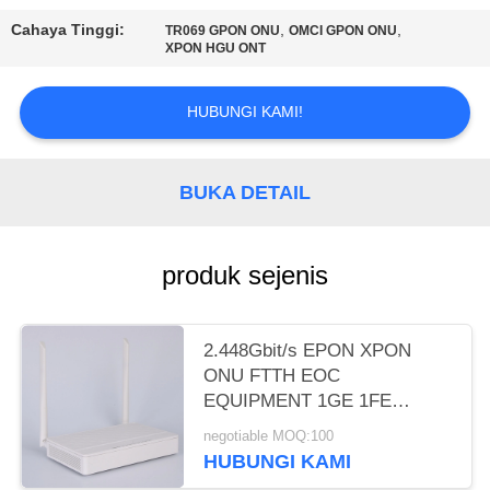
Cahaya Tinggi:
,
,
TR069 GPON ONU
OMCI GPON ONU
XPON HGU ONT
HUBUNGI KAMI!
BUKA DETAIL
produk sejenis
2.448Gbit/s EPON XPON
ONU FTTH EOC
EQUIPMENT 1GE 1FE
JARINGAN WIFI
negotiable MOQ:100
HUBUNGI KAMI