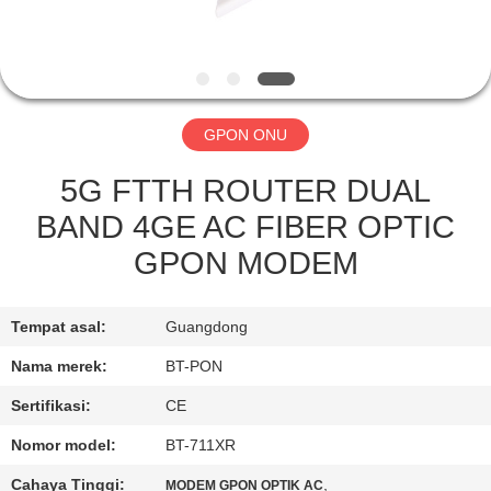
KUALITAS
HUBUNGI
KAMI
GPON ONU
PERMINTAAN
5G FTTH ROUTER DUAL
PENAWARAN
BAND 4GE AC FIBER OPTIC
GPON MODEM
SITEMAP
Tempat asal:
Guangdong
PRIVACY
Nama merek:
BT-PON
POLICY
Sertifikasi:
CE
Nomor model:
BT-711XR
Cahaya Tinggi:
,
MODEM GPON OPTIK AC