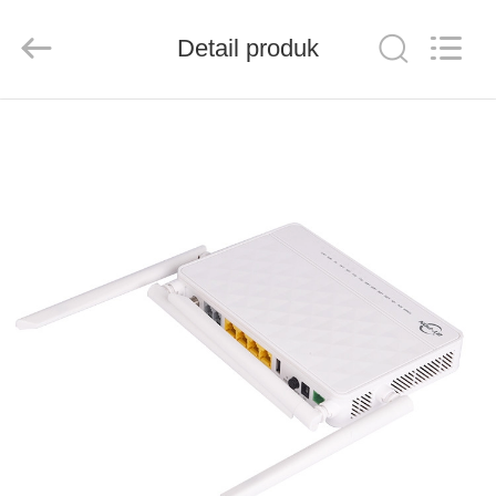
Baitong
Putian
Technology
Co.,
Detail produk
Ltd..
All
Rights
Reserved.
RUMAH
PRODUK
TENTANG
KAMI
TUR
PABRIK
KONTROL