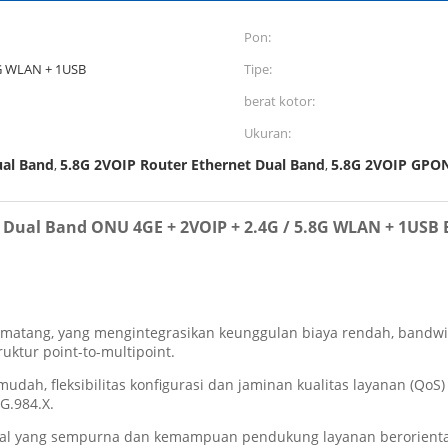
Pon:
8G WLAN + 1USB
Tipe:
berat kotor:
Ukuran:
ual Band
5.8G 2VOIP Router Ethernet Dual Band
5.8G 2VOIP GPO
,
,
N Dual Band ONU 4GE + 2VOIP + 2.4G / 5.8G WLAN + 1USB 
g matang, yang mengintegrasikan keunggulan biaya rendah, bandwid
ruktur point-to-multipoint.
ah, fleksibilitas konfigurasi dan jaminan kualitas layanan (QoS
G.984.X.
inal yang sempurna dan kemampuan pendukung layanan berorienta