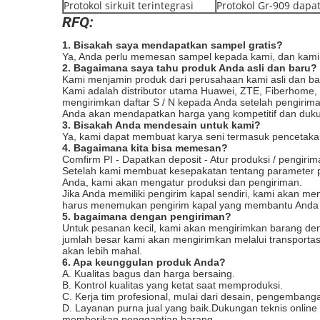
Protokol sirkuit terintegrasi
Protokol Gr-909 dapa
RFQ:
1. Bisakah saya mendapatkan sampel gratis?
Ya, Anda perlu memesan sampel kepada kami, dan kami 
2. Bagaimana saya tahu produk Anda asli dan baru?
Kami menjamin produk dari perusahaan kami asli dan ba
Kami adalah distributor utama Huawei, ZTE, Fiberhome
mengirimkan daftar S / N kepada Anda setelah pengiri
Anda akan mendapatkan harga yang kompetitif dan dukun
3. Bisakah Anda mendesain untuk kami?
Ya, kami dapat membuat karya seni termasuk pencetakan
4. Bagaimana kita bisa memesan?
Comfirm PI - Dapatkan deposit - Atur produksi / pengiri
Setelah kami membuat kesepakatan tentang parameter p
Anda, kami akan mengatur produksi dan pengiriman.
Jika Anda memiliki pengirim kapal sendiri, kami akan m
harus menemukan pengirim kapal yang membantu Anda 
5. bagaimana dengan pengiriman?
Untuk pesanan kecil, kami akan mengirimkan barang deng
jumlah besar kami akan mengirimkan melalui transportasi
akan lebih mahal.
6. Apa keunggulan produk Anda?
A. Kualitas bagus dan harga bersaing.
B. Kontrol kualitas yang ketat saat memproduksi.
C. Kerja tim profesional, mulai dari desain, pengembang
D. Layanan purna jual yang baik.Dukungan teknis onlin
memberikan penggantian barang.