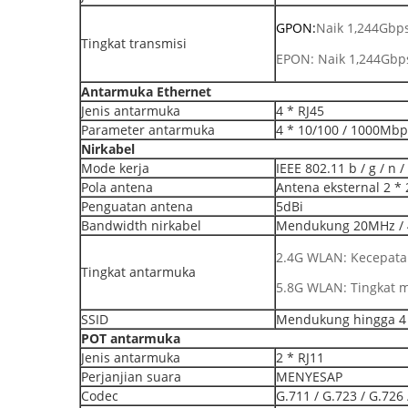
GPON:
Naik 1,244Gbp
Tingkat transmisi
EPON: Naik 1,244Gbp
Antarmuka Ethernet
Jenis antarmuka
4 * RJ45
Parameter antarmuka
4 * 10/100 / 1000Mbp
Nirkabel
Mode kerja
IEEE 802.11 b / g / n /
Pola antena
Antena eksternal 2 * 
Penguatan antena
5dBi
Bandwidth nirkabel
Mendukung 20MHz / 
2.4G WLAN: Kecepat
Tingkat antarmuka
5.8G WLAN: Tingkat
SSID
Mendukung hingga 4 
POT
antarmuka
Jenis antarmuka
2 * RJ11
Perjanjian suara
MENYESAP
Codec
G.711 / G.723 / G.726 