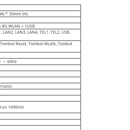
W) * 30mm (H)
 5.8G WLAN + 1USB
, LAN2, LAN3, LAN4, TEL1, TEL2, USB,
, Tombol Reset, Tombol WLAN, Tombol
z ～ 60Hz
nsasi)
urun 1490nm