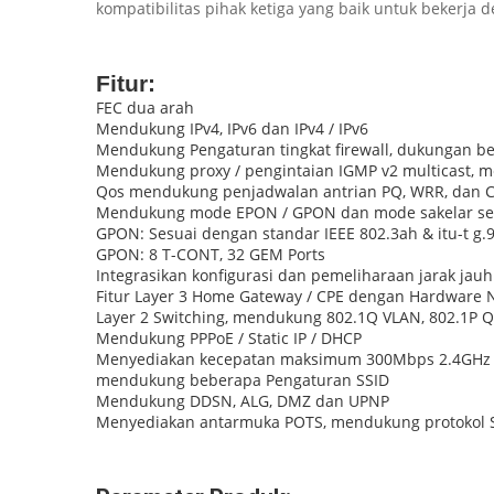
kompatibilitas pihak ketiga yang baik untuk bekerja d
Fitur:
FEC dua arah
Mendukung IPv4, IPv6 dan IPv4 / IPv6
Mendukung Pengaturan tingkat firewall, dukungan be
Mendukung proxy / pengintaian IGMP v2 multicast, 
Qos mendukung penjadwalan antrian PQ, WRR, dan 
Mendukung mode EPON / GPON dan mode sakelar sec
GPON: Sesuai dengan standar IEEE 802.3ah & itu-t g.
GPON: 8 T-CONT, 32 GEM Ports
Integrasikan konfigurasi dan pemeliharaan jarak ja
Fitur Layer 3 Home Gateway / CPE dengan Hardware N
Layer 2 Switching, mendukung 802.1Q VLAN, 802.1P QO
Mendukung PPPoE / Static IP / DHCP
Menyediakan kecepatan maksimum 300Mbps 2.4GHz An
mendukung beberapa Pengaturan SSID
Mendukung DDSN, ALG, DMZ dan UPNP
Menyediakan antarmuka POTS, mendukung protokol SIP