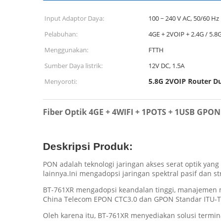
Input Adaptor Daya:
100 ~ 240 V AC, 50/60 Hz
Pelabuhan:
4GE + 2VOIP + 2.4G / 5.
Menggunakan:
FTTH
Sumber Daya listrik:
12V DC, 1.5A
5.8G 2VOIP Router D
Menyoroti:
Fiber Optik 4GE + 4WIFI + 1POTS + 1USB GPO
Deskripsi Produk:
PON adalah teknologi jaringan akses serat optik yan
lainnya.Ini mengadopsi jaringan spektral pasif dan st
BT-761XR mengadopsi keandalan tinggi, manajemen mud
China Telecom EPON CTC3.0 dan GPON Standar ITU-T
Oleh karena itu, BT-761XR menyediakan solusi term