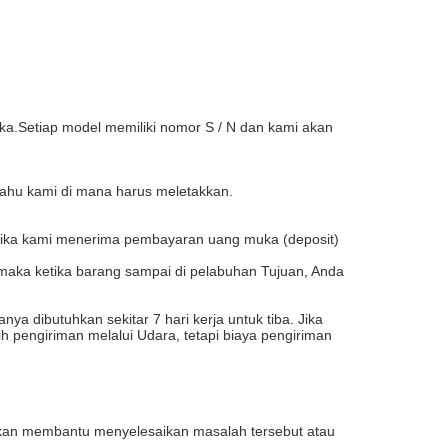
a.Setiap model memiliki nomor S / N dan kami akan
tahu kami di mana harus meletakkan.
etika kami menerima pembayaran uang muka (deposit)
 maka ketika barang sampai di pelabuhan Tujuan, Anda
a dibutuhkan sekitar 7 hari kerja untuk tiba. Jika
ih pengiriman melalui Udara, tetapi biaya pengiriman
i akan membantu menyelesaikan masalah tersebut atau