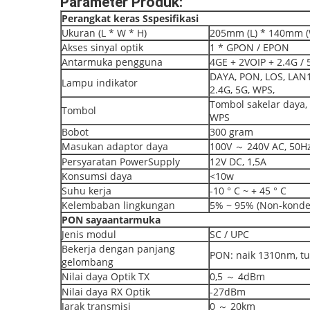
Parameter Produk:
Perangkat keras
S
spesifikasi
Ukuran (L * W * H)
205mm (L) * 140mm (
Akses sinyal optik
1 * GPON / EPON
Antarmuka pengguna
4GE + 2VOIP + 2.4G /
DAYA, PON, LOS, LAN1
Lampu indikator
2.4G, 5G, WPS,
Tombol sakelar daya
Tombol
WPS
Bobot
300 gram
Masukan adaptor daya
100V ～ 240V AC, 50H
Persyaratan PowerSupply
12V DC, 1,5A
Konsumsi daya
<10w
Suhu kerja
-10 ° C ~ + 45 ° C
Kelembaban lingkungan
5% ~ 95% (Non-konde
PON
saya
antarmuka
Jenis modul
SC / UPC
Bekerja dengan panjang
PON: naik 1310nm, t
gelombang
Nilai daya Optik TX
0,5 ～ 4dBm
Nilai daya RX Optik
-27dBm
Jarak transmisi
0 ～ 20km