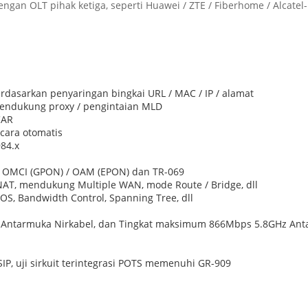
engan OLT pihak ketiga, seperti Huawei / ZTE / Fiberhome / Alcatel
rdasarkan penyaringan bingkai URL / MAC / IP / alamat
mendukung proxy / pengintaian MLD
CAR
ara otomatis
984.x
uh OMCI (GPON) / OAM (EPON) dan TR-069
AT, mendukung Multiple WAN, mode Route / Bridge, dll
S, Bandwidth Control, Spanning Tree, dll
tarmuka Nirkabel, dan Tingkat maksimum 866Mbps 5.8GHz Antar
, uji sirkuit terintegrasi POTS memenuhi GR-909