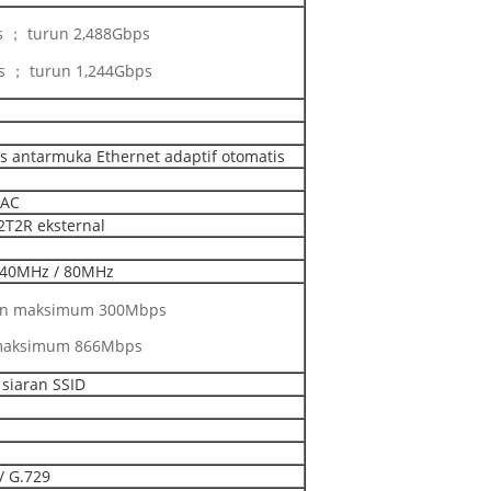
s ； turun 2,488Gbps
s ； turun 1,244Gbps
s antarmuka Ethernet adaptif otomatis
 AC
2T2R eksternal
40MHz / 80MHz
an maksimum 300Mbps
 maksimum 866Mbps
siaran SSID
/ G.729