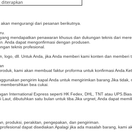
t diterapkan
akan mengurangi dari pesanan berikutnya.
ru.
, yang mendapatkan penawaran khusus dan dukungan teknis dari merek
man. Anda dapat mengonfirmasi dengan produsen.
gan teknis profesional.
, logo, dll. Untuk Anda, jika Anda memberi kami konten dan memberi 
man
roduk, kami akan membuat faktur proforma untuk konfirmasi Anda.K
enggunakan pengirim kapal Anda untuk mengirimkan barang.Jika tidak,
membersihkan bea cukai.
an International Express seperti HK Fedex, DHL, TNT atau UPS.Biasany
 Laut, dibutuhkan satu bulan untuk tiba.Jika urgnet, Anda dapat memil
an, produksi, perakitan, pengepakan, dan pengiriman.
e profesional dapat disediakan.Apalagi jika ada masalah barang, kam