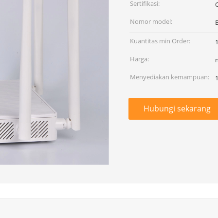
Sertifikasi:
Nomor model:
Kuantitas min Order:
Harga:
Menyediakan kemampuan:
1
Hubungi sekarang