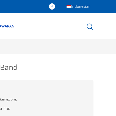
Indonesian
NAWARAN
 Band
Guangdong
BT-PON