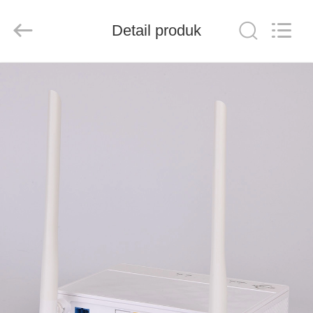
Baitong
Putian
Technology
Co.,
Detail produk
Ltd..
All
Rights
Reserved.
RUMAH
PRODUK
TENTANG
KAMI
TUR
PABRIK
KONTROL