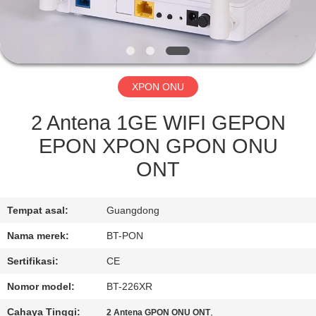
KUALITAS
HUBUNGI
KAMI
XPON ONU
PERMINTAAN
2 Antena 1GE WIFI GEPON
PENAWARAN
EPON XPON GPON ONU
ONT
SITEMAP
Tempat asal:
Guangdong
PRIVACY
Nama merek:
BT-PON
POLICY
Sertifikasi:
CE
Nomor model:
BT-226XR
Cahaya Tinggi:
,
2 Antena GPON ONU ONT