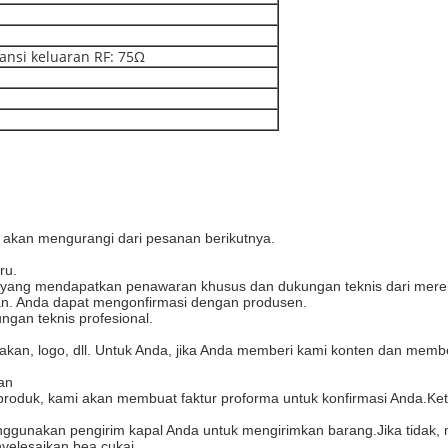
nsi keluaran RF: 75Ω
akan mengurangi dari pesanan berikutnya.
ru.
, yang mendapatkan penawaran khusus dan dukungan teknis dari merek
man. Anda dapat mengonfirmasi dengan produsen.
gan teknis profesional.
akan, logo, dll. Untuk Anda, jika Anda memberi kami konten dan memb
man
roduk, kami akan membuat faktur proforma untuk konfirmasi Anda.K
enggunakan pengirim kapal Anda untuk mengirimkan barang.Jika tidak,
elesaikan bea cukai.