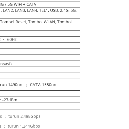
4G / 5G WIFI + CATV
 LAN2, LAN3, LAN4, TEL1, USB, 2.4G, 5G,
, Tombol Reset, Tombol WLAN, Tombol
z ～ 60Hz
nsasi)
turun 1490nm ； CATV: 1550nm
a: -27dBm
s ； turun 2,488Gbps
s ； turun 1,244Gbps