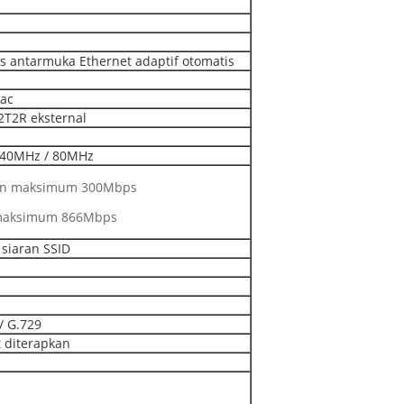
s antarmuka Ethernet adaptif otomatis
 ac
2T2R eksternal
40MHz / 80MHz
an maksimum 300Mbps
 maksimum 866Mbps
siaran SSID
/ G.729
t diterapkan