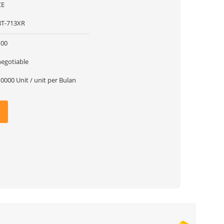
CE
BT-713XR
100
negotiable
0000 Unit / unit per Bulan