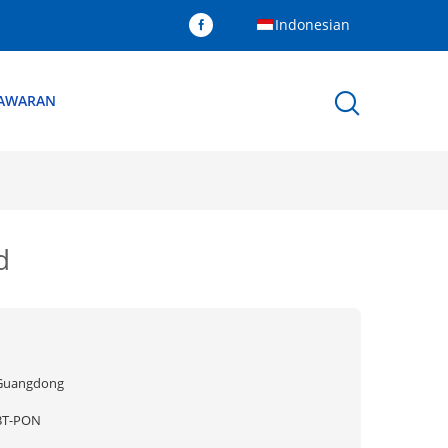
Indonesian
NAWARAN
d
Guangdong
BT-PON