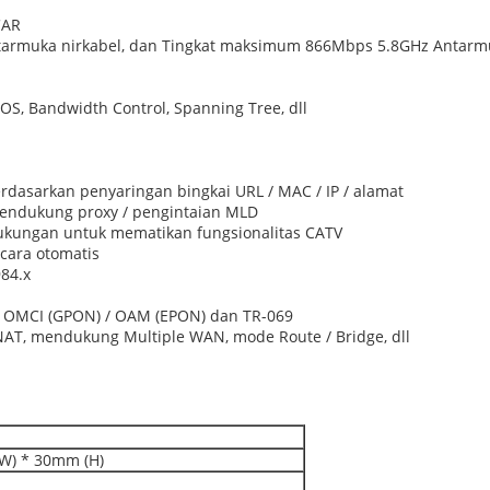
CAR
rmuka nirkabel, dan Tingkat maksimum 866Mbps 5.8GHz Antarmuk
S, Bandwidth Control, Spanning Tree, dll
rdasarkan penyaringan bingkai URL / MAC / IP / alamat
mendukung proxy / pengintaian MLD
kungan untuk mematikan fungsionalitas CATV
ara otomatis
984.x
uh OMCI (GPON) / OAM (EPON) dan TR-069
AT, mendukung Multiple WAN, mode Route / Bridge, dll
W) * 30mm (H)