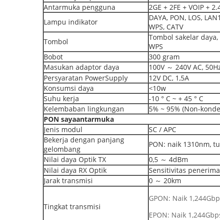
Antarmuka pengguna
2GE + 2FE + VOIP + 2.
DAYA, PON, LOS, LAN1,
Lampu indikator
WPS, CATV
Tombol sakelar daya
Tombol
WPS
Bobot
300 gram
Masukan adaptor daya
100V ～ 240V AC, 50H
Persyaratan PowerSupply
12V DC, 1,5A
Konsumsi daya
<10w
Suhu kerja
-10 ° C ~ + 45 ° C
Kelembaban lingkungan
5% ~ 95% (Non-konde
PON
saya
antarmuka
Jenis modul
SC / APC
Bekerja dengan panjang
PON: naik 1310nm, 
gelombang
Nilai daya Optik TX
0,5 ～ 4dBm
Nilai daya RX Optik
Sensitivitas penerim
Jarak transmisi
0 ～ 20km
GPON: Naik 1,244Gbp
Tingkat transmisi
EPON: Naik 1,244Gbp