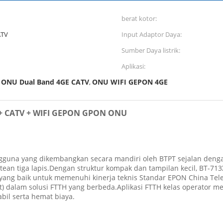
berat kotor:
ATV
Input Adaptor Daya:
Sumber Daya listrik:
Aplikasi:
ONU Dual Band 4GE CATV
ONU WIFI GEPON 4GE
,
,
 + CATV + WIFI GEPON GPON ONU
una yang dikembangkan secara mandiri oleh BTPT sejalan dengan l
rutean tiga lapis.Dengan struktur kompak dan tampilan kecil, BT-
nan yang baik untuk memenuhi kinerja teknis Standar EPON China T
) dalam solusi FTTH yang berbeda.Aplikasi FTTH kelas operator
bil serta hemat biaya.