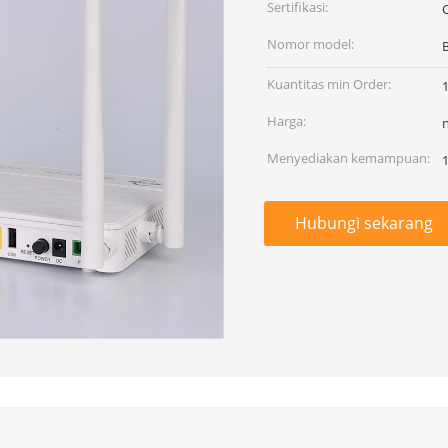
Sertifikasi:
Nomor model:
Kuantitas min Order:
Harga:
Menyediakan kemampuan:
1
Hubungi sekarang