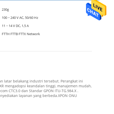
230g
100 ~ 240 V AC, 50/60 Hz
11 ~ 14 V DC, 1,5 A
FTTH FTTB FTTX Network
atar belakang industri tersebut. Perangkat ini
713XR mengadopsi keandalan tinggi, manajemen mudah,
elecom CTC3.0 dan Standar GPON ITU-TG.984.X .
 menyediakan layanan yang berbeda.XPON ONU