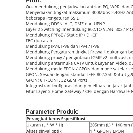
Fitur:
Qos mendukung penjadwalan antrian PQ, WRR, dan 
Menyediakan tingkat maksimum 300Mbps 2.4GHz Anta
beberapa Pengaturan SSID
Mendukung DDSN, ALG, DMZ dan UPNP
Layer 2 Switching, mendukung 802.1Q VLAN, 802.1P QO
Mendukung PPPoE / Static IP / DHCP
FEC dua arah
Mendukung IPv4, IPv6 dan IPv4 / IPv6
Mendukung Pengaturan tingkat firewall, dukungan be
Mendukung proxy / pengintaian IGMP v2 multicast, 
Mendukung antarmuka CATV untuk Layanan Video, du
Mendukung mode EPON / GPON dan mode sakelar sec
GPON: Sesuai dengan standar IEEE 802.3ah & itu-t g.
GPON: 8 T-CONT, 32 GEM Ports
Integrasikan konfigurasi dan pemeliharaan jarak ja
Fitur Layer 3 Home Gateway / CPE dengan Hardware N
Parameter Produk:
Perangkat keras
S
spesifikasi
Ukuran (L * W * H)
205mm (L) * 140mm (
Akses sinyal optik
1 * GPON / EPON