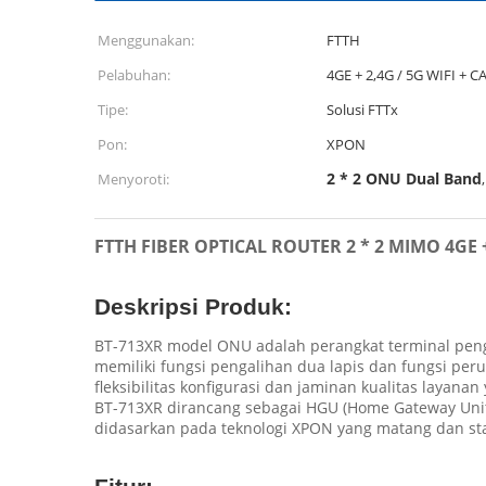
Menggunakan:
FTTH
Pelabuhan:
4GE + 2,4G / 5G WIFI + C
Tipe:
Solusi FTTx
Pon:
XPON
2 * 2 ONU Dual Band
Menyoroti:
FTTH FIBER OPTICAL ROUTER 2 * 2 MIMO 4GE
Deskripsi Produk:
BT-713XR model ONU adalah perangkat terminal pengg
memiliki fungsi pengalihan dua lapis dan fungsi pe
fleksibilitas konfigurasi dan jaminan kualitas laya
BT-713XR dirancang sebagai HGU (Home Gateway Unit
didasarkan pada teknologi XPON yang matang dan sta