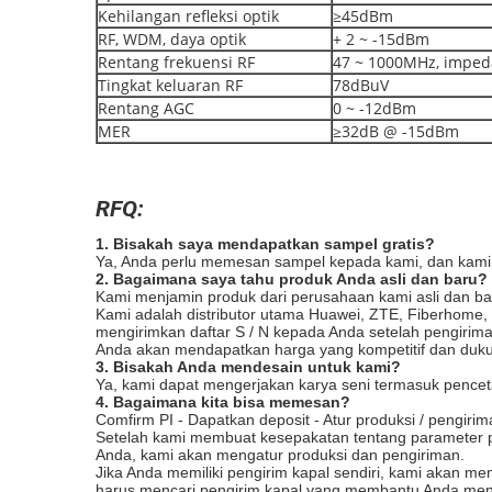
Kehilangan refleksi optik
≥45dBm
RF, WDM, daya optik
+ 2 ~ -15dBm
Rentang frekuensi RF
47 ~ 1000MHz, impeda
Tingkat keluaran RF
78dBuV
Rentang AGC
0 ~ -12dBm
MER
≥32dB @ -15dBm
RFQ:
1. Bisakah saya mendapatkan sampel gratis?
Ya, Anda perlu memesan sampel kepada kami, dan kami 
2. Bagaimana saya tahu produk Anda asli dan baru?
Kami menjamin produk dari perusahaan kami asli dan ba
Kami adalah distributor utama Huawei, ZTE, Fiberhome
mengirimkan daftar S / N kepada Anda setelah pengiri
Anda akan mendapatkan harga yang kompetitif dan dukun
3. Bisakah Anda mendesain untuk kami?
Ya, kami dapat mengerjakan karya seni termasuk pencet
4. Bagaimana kita bisa memesan?
Comfirm PI - Dapatkan deposit - Atur produksi / pengiri
Setelah kami membuat kesepakatan tentang parameter p
Anda, kami akan mengatur produksi dan pengiriman.
Jika Anda memiliki pengirim kapal sendiri, kami akan m
harus mencari pengirim kapal yang membantu Anda meny