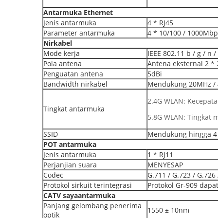
Antarmuka Ethernet
Jenis antarmuka
4 * RJ45
Parameter antarmuka
4 * 10/100 / 1000Mbp
Nirkabel
Mode kerja
IEEE 802.11 b / g / n /
Pola antena
Antena eksternal 2 * 
Penguatan antena
5dBi
Bandwidth nirkabel
Mendukung 20MHz / 
2.4G WLAN: Kecepat
Tingkat antarmuka
5.8G WLAN: Tingkat
SSID
Mendukung hingga 4 
POT
antarmuka
Jenis antarmuka
1 * RJ11
Perjanjian suara
MENYESAP
Codec
G.711 / G.723 / G.726 
Protokol sirkuit terintegrasi
Protokol Gr-909 dapa
CATV
saya
antarmuka
Panjang gelombang penerima
1550 ± 10nm
optik