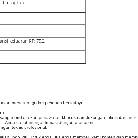
t diterapkan
nsi keluaran RF: 75Ω
akan mengurangi dari pesanan berikutnya.
ru.
, yang mendapatkan penawaran khusus dan dukungan teknis dari merek
man. Anda dapat mengonfirmasi dengan produsen.
gan teknis profesional.
akan, logo, dll. Untuk Anda, jika Anda memberi kami konten dan memb