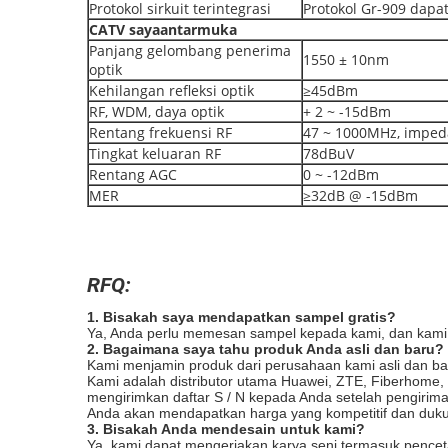
Protokol sirkuit terintegrasi
Protokol Gr-909 dapa
CATV
saya
antarmuka
Panjang gelombang penerima
1550 ± 10nm
optik
Kehilangan refleksi optik
≥45dBm
RF, WDM, daya optik
+ 2 ~ -15dBm
Rentang frekuensi RF
47 ~ 1000MHz, impeda
Tingkat keluaran RF
78dBuV
Rentang AGC
0 ~ -12dBm
MER
≥32dB @ -15dBm
RFQ:
1. Bisakah saya mendapatkan sampel gratis?
Ya, Anda perlu memesan sampel kepada kami, dan kami 
2. Bagaimana saya tahu produk Anda asli dan baru?
Kami menjamin produk dari perusahaan kami asli dan ba
Kami adalah distributor utama Huawei, ZTE, Fiberhome
mengirimkan daftar S / N kepada Anda setelah pengiri
Anda akan mendapatkan harga yang kompetitif dan dukun
3. Bisakah Anda mendesain untuk kami?
Ya, kami dapat mengerjakan karya seni termasuk pencet