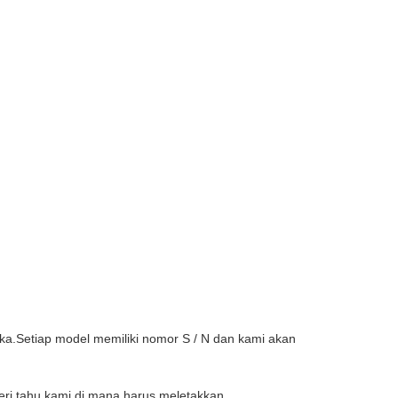
a.Setiap model memiliki nomor S / N dan kami akan
eri tahu kami di mana harus meletakkan.