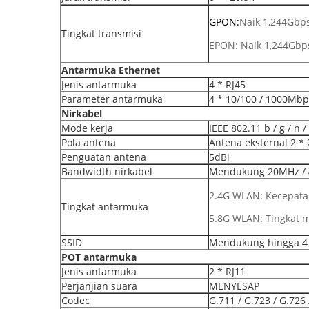
GPON:
Naik 1,244Gbp
Tingkat transmisi
EPON: Naik 1,244Gbp
Antarmuka Ethernet
Jenis antarmuka
4 * RJ45
Parameter antarmuka
4 * 10/100 / 1000Mbp
Nirkabel
Mode kerja
IEEE 802.11 b / g / n /
Pola antena
Antena eksternal 2 * 
Penguatan antena
5dBi
Bandwidth nirkabel
Mendukung 20MHz / 
2.4G WLAN: Kecepat
Tingkat antarmuka
5.8G WLAN: Tingkat
SSID
Mendukung hingga 4 
POT
antarmuka
Jenis antarmuka
2 * RJ11
Perjanjian suara
MENYESAP
Codec
G.711 / G.723 / G.726 