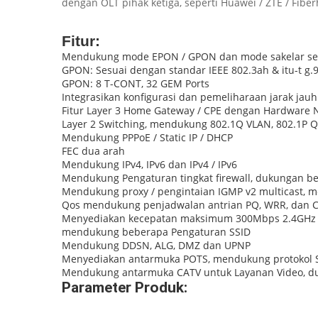
dengan OLT pihak ketiga, seperti Huawei / ZTE / Fiber
Fitur:
Mendukung mode EPON / GPON dan mode sakelar sec
GPON: Sesuai dengan standar IEEE 802.3ah & itu-t g.
GPON: 8 T-CONT, 32 GEM Ports
Integrasikan konfigurasi dan pemeliharaan jarak ja
Fitur Layer 3 Home Gateway / CPE dengan Hardware N
Layer 2 Switching, mendukung 802.1Q VLAN, 802.1P QO
Mendukung PPPoE / Static IP / DHCP
FEC dua arah
Mendukung IPv4, IPv6 dan IPv4 / IPv6
Mendukung Pengaturan tingkat firewall, dukungan be
Mendukung proxy / pengintaian IGMP v2 multicast, 
Qos mendukung penjadwalan antrian PQ, WRR, dan 
Menyediakan kecepatan maksimum 300Mbps 2.4GHz An
mendukung beberapa Pengaturan SSID
Mendukung DDSN, ALG, DMZ dan UPNP
Menyediakan antarmuka POTS, mendukung protokol SIP,
Mendukung antarmuka CATV untuk Layanan Video, du
Parameter Produk: