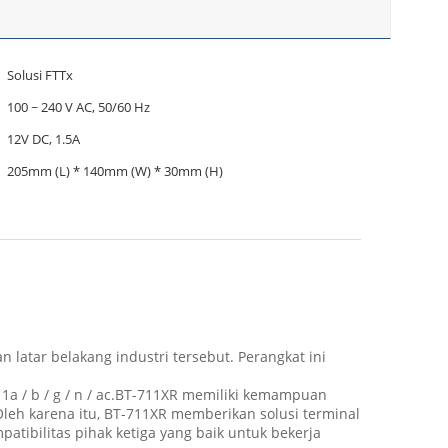
Solusi FTTx
100 ~ 240 V AC, 50/60 Hz
12V DC, 1.5A
205mm (L) * 140mm (W) * 30mm (H)
atar belakang industri tersebut. Perangkat ini
1a / b / g / n / ac.BT-711XR memiliki kemampuan
leh karena itu, BT-711XR memberikan solusi terminal
ibilitas pihak ketiga yang baik untuk bekerja