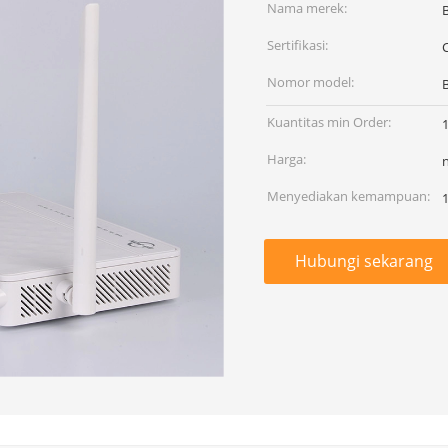
Nama merek:
Sertifikasi:
Nomor model:
Kuantitas min Order:
Harga:
Menyediakan kemampuan:
1
Hubungi sekarang