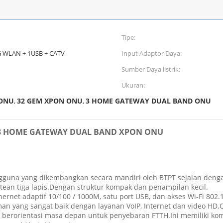
Tipe:
8G WLAN + 1USB + CATV
Input Adaptor Daya:
Sumber Daya listrik:
Ukuran:
 ONU
32 GEM XPON ONU
3 HOME GATEWAY DUAL BAND ONU
,
,
 3 HOME GATEWAY DUAL BAND XPON ONU
una yang dikembangkan secara mandiri oleh BTPT sejalan dengan l
utean tiga lapis.Dengan struktur kompak dan penampilan kecil.
rnet adaptif 10/100 / 1000M, satu port USB, dan akses Wi-Fi 802.1
an yang sangat baik dengan layanan VoIP, Internet dan video HD.O
orientasi masa depan untuk penyebaran FTTH.Ini memiliki kompat