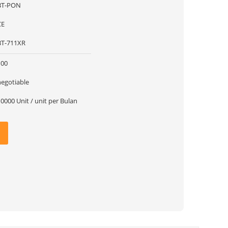
BT-PON
CE
BT-711XR
100
negotiable
0000 Unit / unit per Bulan