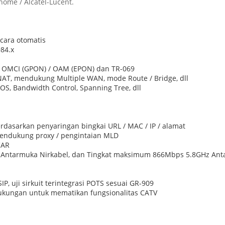
home / Alcatel-Lucent.
ara otomatis
984.x
uh OMCI (GPON) / OAM (EPON) dan TR-069
AT, mendukung Multiple WAN, mode Route / Bridge, dll
S, Bandwidth Control, Spanning Tree, dll
rdasarkan penyaringan bingkai URL / MAC / IP / alamat
mendukung proxy / pengintaian MLD
CAR
tarmuka Nirkabel, dan Tingkat maksimum 866Mbps 5.8GHz Antar
 uji sirkuit terintegrasi POTS sesuai GR-909
kungan untuk mematikan fungsionalitas CATV