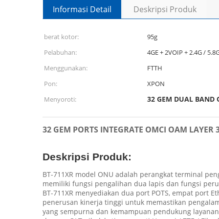
Informasi Detail
Deskripsi Produk
berat kotor:
95g
Pelabuhan:
4GE + 2VOIP + 2.4G / 5.
Menggunakan:
FTTH
Pon:
XPON
32 GEM DUAL BAND
Menyoroti:
32 GEM PORTS INTEGRATE OMCI OAM LAYER
Deskripsi Produk:
BT-711XR model ONU adalah perangkat terminal pengg
memiliki fungsi pengalihan dua lapis dan fungsi per
BT-711XR menyediakan dua port POTS, empat port Ethe
penerusan kinerja tinggi untuk memastikan pengalam
yang sempurna dan kemampuan pendukung layanan ber