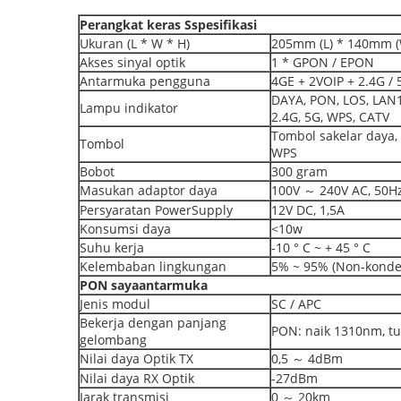
Perangkat keras
S
spesifikasi
Ukuran (L * W * H)
205mm (L) * 140mm (
Akses sinyal optik
1 * GPON / EPON
Antarmuka pengguna
4GE + 2VOIP + 2.4G /
DAYA, PON, LOS, LAN1
Lampu indikator
2.4G, 5G, WPS, CATV
Tombol sakelar daya
Tombol
WPS
Bobot
300 gram
Masukan adaptor daya
100V ～ 240V AC, 50H
Persyaratan PowerSupply
12V DC, 1,5A
Konsumsi daya
<10w
Suhu kerja
-10 ° C ~ + 45 ° C
Kelembaban lingkungan
5% ~ 95% (Non-konde
PON
saya
antarmuka
Jenis modul
SC / APC
Bekerja dengan panjang
PON: naik 1310nm, 
gelombang
Nilai daya Optik TX
0,5 ～ 4dBm
Nilai daya RX Optik
-27dBm
Jarak transmisi
0 ～ 20km