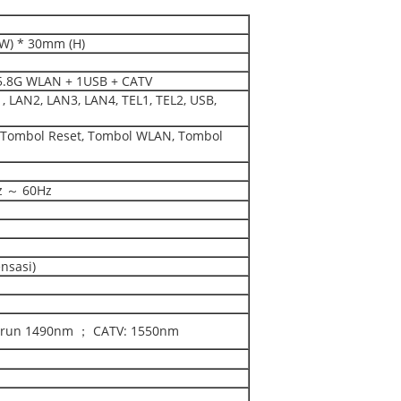
W) * 30mm (H)
 5.8G WLAN + 1USB + CATV
, LAN2, LAN3, LAN4, TEL1, TEL2, USB,
, Tombol Reset, Tombol WLAN, Tombol
z ～ 60Hz
nsasi)
turun 1490nm ； CATV: 1550nm