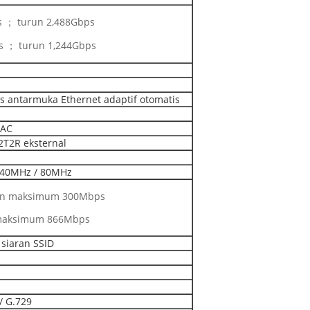
s ； turun 2,488Gbps
s ； turun 1,244Gbps
s antarmuka Ethernet adaptif otomatis
 AC
2T2R eksternal
40MHz / 80MHz
an maksimum 300Mbps
 maksimum 866Mbps
siaran SSID
/ G.729