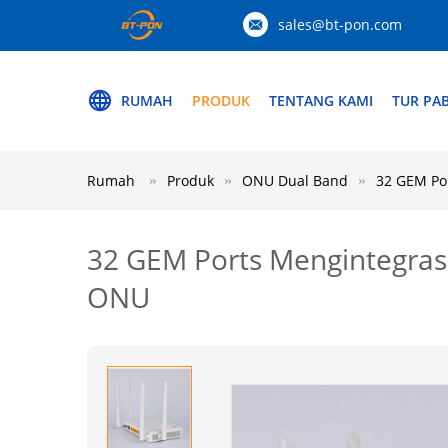
sales@bt-pon.com
RUMAH
PRODUK
TENTANG KAMI
TUR PAB
Rumah
Produk
ONU Dual Band
32 GEM P
32 GEM Ports Mengintegr
ONU