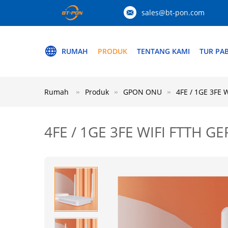
sales@bt-pon.com
RUMAH
PRODUK
TENTANG KAMI
TUR PAB
Rumah
Produk
GPON ONU
4FE / 1GE 3F
4FE / 1GE 3FE WIFI FTTH