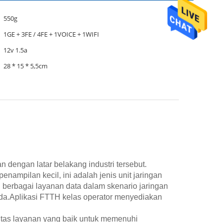
550g
1GE + 3FE / 4FE + 1VOICE + 1WIFI
12v 1.5a
28 * 15 * 5,5cm
engan latar belakang industri tersebut.
penampilan kecil, ini adalah jenis unit jaringan
 berbagai layanan data dalam skenario jaringan
a.Aplikasi FTTH kelas operator menyediakan
itas layanan yang baik untuk memenuhi