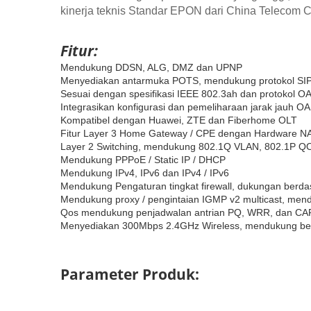
kinerja teknis Standar EPON dari China Telecom 
Fitur:
Mendukung DDSN, ALG, DMZ dan UPNP
Menyediakan antarmuka POTS, mendukung protokol SIP, 
Sesuai dengan spesifikasi IEEE 802.3ah dan protokol O
Integrasikan konfigurasi dan pemeliharaan jarak jauh 
Kompatibel dengan Huawei, ZTE dan Fiberhome OLT
Fitur Layer 3 Home Gateway / CPE dengan Hardware NAT
Layer 2 Switching, mendukung 802.1Q VLAN, 802.1P QOS
Mendukung PPPoE / Static IP / DHCP
Mendukung IPv4, IPv6 dan IPv4 / IPv6
Mendukung Pengaturan tingkat firewall, dukungan berdas
Mendukung proxy / pengintaian IGMP v2 multicast, men
Qos mendukung penjadwalan antrian PQ, WRR, dan CA
Menyediakan 300Mbps 2.4GHz Wireless, mendukung be
Parameter Produk: