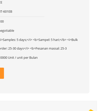
CE
BT-601EB
100
negotiable
i>Samples: 5 days;</i> <b>Sampel: 5 hari;</b> <i>Bulk
order: 25-30 days</i> <b>Pesanan massal: 25-3
0000 Unit / unit per Bulan