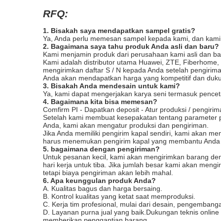
RFQ:
1. Bisakah saya mendapatkan sampel gratis?
Ya, Anda perlu memesan sampel kepada kami, dan kami 
2. Bagaimana saya tahu produk Anda asli dan baru?
Kami menjamin produk dari perusahaan kami asli dan ba
Kami adalah distributor utama Huawei, ZTE, Fiberhome
mengirimkan daftar S / N kepada Anda setelah pengiri
Anda akan mendapatkan harga yang kompetitif dan dukun
3. Bisakah Anda mendesain untuk kami?
Ya, kami dapat mengerjakan karya seni termasuk pencet
4. Bagaimana kita bisa memesan?
Comfirm PI - Dapatkan deposit - Atur produksi / pengiri
Setelah kami membuat kesepakatan tentang parameter p
Anda, kami akan mengatur produksi dan pengiriman.
Jika Anda memiliki pengirim kapal sendiri, kami akan m
harus menemukan pengirim kapal yang membantu Anda 
5. bagaimana dengan pengiriman?
Untuk pesanan kecil, kami akan mengirimkan barang den
hari kerja untuk tiba. Jika jumlah besar kami akan mengi
tetapi biaya pengiriman akan lebih mahal.
6. Apa keunggulan produk Anda?
A. Kualitas bagus dan harga bersaing.
B. Kontrol kualitas yang ketat saat memproduksi.
C. Kerja tim profesional, mulai dari desain, pengembang
D. Layanan purna jual yang baik.Dukungan teknis onlin
memberikan penggantian barang.