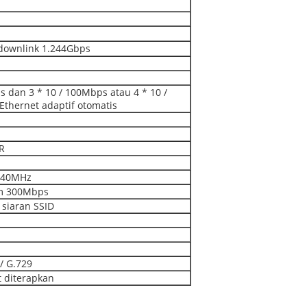
downlink 1.244Gbps
s dan 3 * 10 / 100Mbps atau 4 * 10 /
thernet adaptif otomatis
R
 40MHz
m 300Mbps
siaran SSID
 / G.729
t diterapkan