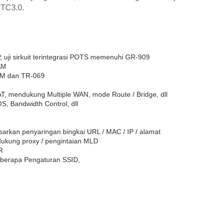
CTC3.0.
uji sirkuit terintegrasi POTS memenuhi GR-909
AM
OAM dan TR-069
, mendukung Multiple WAN, mode Route / Bridge, dll
, Bandwidth Control, dll
arkan penyaringan bingkai URL / MAC / IP / alamat
dukung proxy / pengintaian MLD
R
berapa Pengaturan SSID,