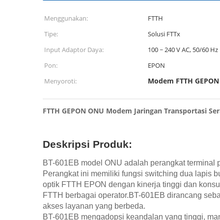
Menggunakan:
FTTH
Tipe:
Solusi FTTx
Input Adaptor Daya:
100 ~ 240 V AC, 50/60 Hz
Pon:
EPON
Modem FTTH GEPON
Menyoroti:
FTTH GEPON ONU Modem Jaringan Transportasi Sera
Deskripsi Produk:
BT-601EB model ONU adalah perangkat terminal pe
Perangkat ini memiliki fungsi switching dua lapis bu
optik FTTH EPON dengan kinerja tinggi dan konsum
FTTH berbagai operator.BT-601EB dirancang seba
akses layanan yang berbeda.
BT-601EB mengadopsi keandalan yang tinggi, mana