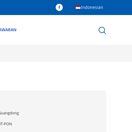
Indonesian
NAWARAN
Guangdong
BT-PON