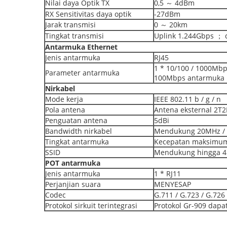
Nilai daya Optik TX
0,5 ～ 4dBm
RX Sensitivitas daya optik
-27dBm
Jarak transmisi
0 ～ 20km
Tingkat transmisi
Uplink 1.244Gbps ； 
Antarmuka Ethernet
Jenis antarmuka
RJ45
1 * 10/100 / 1000Mbp
Parameter antarmuka
100Mbps antarmuka E
Nirkabel
Mode kerja
IEEE 802.11 b / g / n
Pola antena
Antena eksternal 2T2
Penguatan antena
5dBi
Bandwidth nirkabel
Mendukung 20MHz /
Tingkat antarmuka
Kecepatan maksimu
SSID
Mendukung hingga 4 
POT
antarmuka
Jenis antarmuka
1 * RJ11
Perjanjian suara
MENYESAP
Codec
G.711 / G.723 / G.726
Protokol sirkuit terintegrasi
Protokol Gr-909 dapa