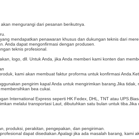
akan mengurangi dari pesanan berikutnya.
ru.
, yang mendapatkan penawaran khusus dan dukungan teknis dari merek
man. Anda dapat mengonfirmasi dengan produsen.
gan teknis profesional.
akan, logo, dll. Untuk Anda, jika Anda memberi kami konten dan memb
man
roduk, kami akan membuat faktur proforma untuk konfirmasi Anda.K
enggunakan pengirim kapal Anda untuk mengirimkan barang.Jika tidak,
membersihkan bea cukai.
gan International Express seperti HK Fedex, DHL, TNT atau UPS.Biasa
rimkan melalui transportasi Laut, dibutuhkan satu bulan untuk tiba.Jik
an, produksi, perakitan, pengepakan, dan pengiriman.
e profesional dapat disediakan.Apalagi jika ada masalah barang, kam