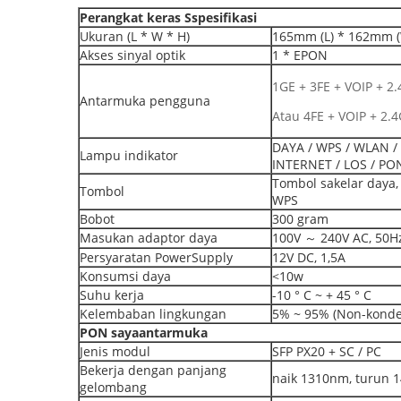
Perangkat keras
S
spesifikasi
Ukuran (L * W * H)
165mm (L) * 162mm (
Akses sinyal optik
1 * EPON
1GE + 3FE + VOIP + 
Antarmuka pengguna
Atau 4FE + VOIP + 2
DAYA / WPS / WLAN / 
Lampu indikator
INTERNET / LOS / PO
Tombol sakelar daya
Tombol
WPS
Bobot
300 gram
Masukan adaptor daya
100V ～ 240V AC, 50H
Persyaratan PowerSupply
12V DC, 1,5A
Konsumsi daya
<10w
Suhu kerja
-10 ° C ~ + 45 ° C
Kelembaban lingkungan
5% ~ 95% (Non-konde
PON
saya
antarmuka
Jenis modul
SFP PX20 + SC / PC
Bekerja dengan panjang
naik 1310nm, turun 
gelombang