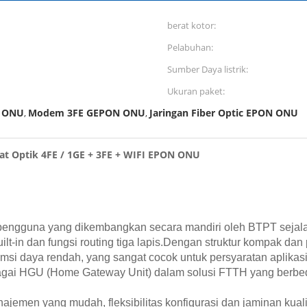
berat kotor:
Pelabuhan:
Sumber Daya listrik:
Ukuran paket:
 ONU
Modem 3FE GEPON ONU
Jaringan Fiber Optic EPON ONU
,
,
t Optik 4FE / 1GE + 3FE + WIFI EPON ONU
ngguna yang dikembangkan secara mandiri oleh BTPT sejalan d
ilt-in dan fungsi routing tiga lapis.Dengan struktur kompak dan 
si daya rendah, yang sangat cocok untuk persyaratan aplikasi
gai HGU (Home Gateway Unit) dalam solusi FTTH yang berbed
jemen yang mudah, fleksibilitas konfigurasi dan jaminan kual