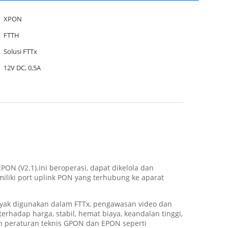
XPON
FTTH
Solusi FTTx
12V DC, 0,5A
N (V2.1).Ini beroperasi, dapat dikelola dan
miliki port uplink PON yang terhubung ke aparat
anyak digunakan dalam FTTx, pengawasan video dan
erhadap harga, stabil, hemat biaya, keandalan tinggi,
an peraturan teknis GPON dan EPON seperti