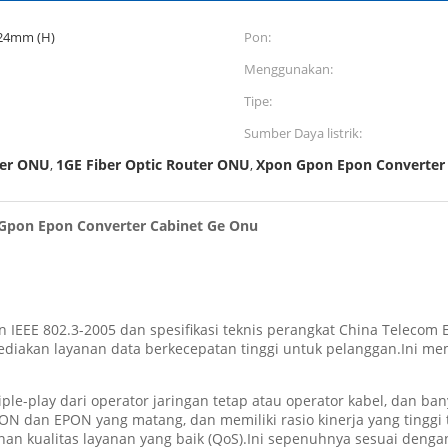
 24mm (H)
Pon:
Menggunakan:
Tipe:
Sumber Daya listrik:
ter ONU
1GE Fiber Optic Router ONU
Xpon Gpon Epon Converter
,
,
n Gpon Epon Converter Cabinet Ge Onu
EE 802.3-2005 dan spesifikasi teknis perangkat China Telecom EPO
yediakan layanan data berkecepatan tinggi untuk pelanggan.Ini me
ple-play dari operator jaringan tetap atau operator kabel, dan b
ON dan EPON yang matang, dan memiliki rasio kinerja yang tinggi t
inan kualitas layanan yang baik (QoS).Ini sepenuhnya sesuai deng