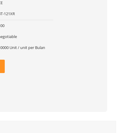
CE
BT-121XR
100
negotiable
0000 Unit / unit per Bulan