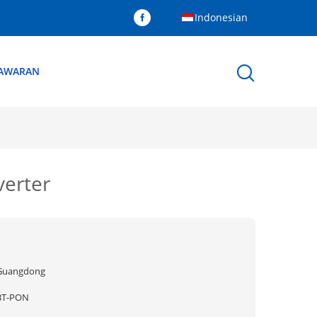
Indonesian
NAWARAN
verter
Guangdong
BT-PON