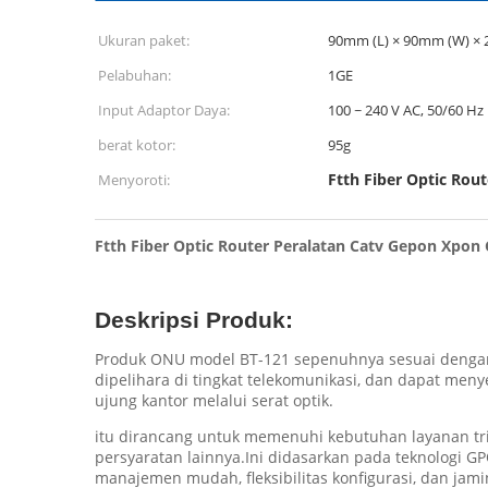
Ukuran paket:
90mm (L) × 90mm (W) ×
Pelabuhan:
1GE
Input Adaptor Daya:
100 ~ 240 V AC, 50/60 Hz
berat kotor:
95g
Ftth Fiber Optic Rou
Menyoroti:
Ftth Fiber Optic Router Peralatan Catv Gepon Xpo
Deskripsi Produk:
Produk ONU model BT-121 sepenuhnya sesuai dengan IE
dipelihara di tingkat telekomunikasi, dan dapat men
ujung kantor melalui serat optik.
itu dirancang untuk memenuhi kebutuhan layanan tri
persyaratan lainnya.Ini didasarkan pada teknologi GP
manajemen mudah, fleksibilitas konfigurasi, dan jam