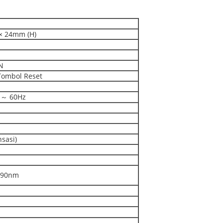
× 24mm (H)
N
Tombol Reset
 ～ 60Hz
sasi)
1490nm