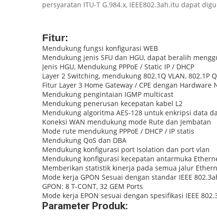
persyaratan ITU-T G.984.x, IEEE802.3ah.itu dapat d
Fitur:
Mendukung fungsi konfigurasi WEB
Mendukung jenis SFU dan HGU, dapat beralih mengg
Jenis HGU, Mendukung PPPoE / Static IP / DHCP
Layer 2 Switching, mendukung 802.1Q VLAN, 802.1P QO
Fitur Layer 3 Home Gateway / CPE dengan Hardware 
Mendukung pengintaian IGMP multicast
Mendukung penerusan kecepatan kabel L2
Mendukung algoritma AES-128 untuk enkripsi data d
Koneksi WAN mendukung mode Rute dan Jembatan
Mode rute mendukung PPPoE / DHCP / IP statis
Mendukung QoS dan DBA
Mendukung konfigurasi port Isolation dan port vlan
Mendukung konfigurasi kecepatan antarmuka Ethernet,
Memberikan statistik kinerja pada semua jalur Ether
Mode kerja GPON Sesuai dengan standar IEEE 802.3ah 
GPON: 8 T-CONT, 32 GEM Ports
Mode kerja EPON sesuai dengan spesifikasi IEEE 802
Parameter Produk: