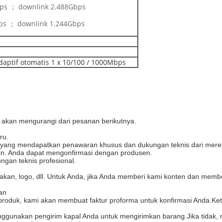
ps ； downlink 2.488Gbps
ps ； downlink 1.244Gbps
aptif otomatis 1 x 10/100 / 1000Mbps
akan mengurangi dari pesanan berikutnya.
ru.
, yang mendapatkan penawaran khusus dan dukungan teknis dari merek
man. Anda dapat mengonfirmasi dengan produsen.
gan teknis profesional.
akan, logo, dll. Untuk Anda, jika Anda memberi kami konten dan memb
man
roduk, kami akan membuat faktur proforma untuk konfirmasi Anda.K
enggunakan pengirim kapal Anda untuk mengirimkan barang.Jika tidak,