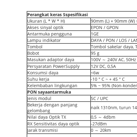
Perangkat keras
S
spesifikasi
Ukuran (L * W * H)
90mm (L) × 90mm (W) 
Akses sinyal optik
EPON / GPON
Antarmuka pengguna
1GE
Lampu indikator
DAYA / PON / LOS / LA
Tombol
Tombol sakelar daya, 
Bobot
95 g
Masukan adaptor daya
100V ～ 240V AC, 50Hz
Persyaratan PowerSupply
12V DC, 0,5A
Konsumsi daya
<6w
Suhu kerja
-10 ° C ~ + 45 ° C
Kelembaban lingkungan
5% ~ 95% (Non-konden
PON
saya
antarmuka
Jenis modul
SC / UPC
Bekerja dengan panjang
naik 1310nm, turun 
gelombang
Nilai daya Optik TX
0,5 ～ 4dbm
RX Sensitivitas daya optik
-27dBm
Jarak transmisi
0 ～ 20km