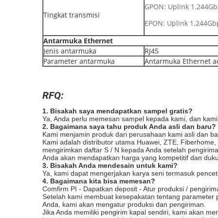
GPON: Uplink 1.244Gb
Tingkat transmisi
EPON: Uplink 1.244Gb
Antarmuka Ethernet
Jenis antarmuka
RJ45
Parameter antarmuka
Antarmuka Ethernet ad
RFQ:
1. Bisakah saya mendapatkan sampel gratis?
Ya, Anda perlu memesan sampel kepada kami, dan kami 
2. Bagaimana saya tahu produk Anda asli dan baru?
Kami menjamin produk dari perusahaan kami asli dan ba
Kami adalah distributor utama Huawei, ZTE, Fiberhome
mengirimkan daftar S / N kepada Anda setelah pengiri
Anda akan mendapatkan harga yang kompetitif dan dukun
3. Bisakah Anda mendesain untuk kami?
Ya, kami dapat mengerjakan karya seni termasuk pencet
4. Bagaimana kita bisa memesan?
Comfirm PI - Dapatkan deposit - Atur produksi / pengiri
Setelah kami membuat kesepakatan tentang parameter p
Anda, kami akan mengatur produksi dan pengiriman.
Jika Anda memiliki pengirim kapal sendiri, kami akan m