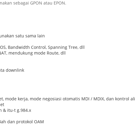
igunakan sebagai GPON atau EPON.
unakan satu sama lain
S, Bandwidth Control, Spanning Tree, dll
NAT, mendukung mode Route, dll
ata downlink
 mode kerja, mode negosiasi otomatis MDI / MDIX, dan kontrol al
net
& itu-t g.984.x
.3ah dan protokol OAM