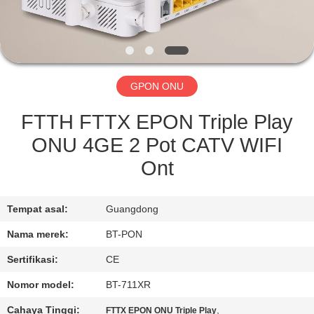
KUALITAS
HUBUNGI
KAMI
GPON ONU
PERMINTAAN
FTTH FTTX EPON Triple Play
PENAWARAN
ONU 4GE 2 Pot CATV WIFI
Ont
SITEMAP
Tempat asal:
Guangdong
PRIVACY
Nama merek:
BT-PON
POLICY
Sertifikasi:
CE
Nomor model:
BT-711XR
Cahaya Tinggi:
,
FTTX EPON ONU Triple Play