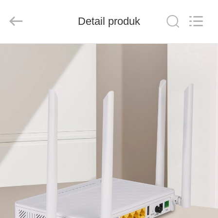
Baitong
Putian
Technology
Co.,
Detail produk
Ltd..
All
Rights
Reserved.
RUMAH
PRODUK
TENTANG
KAMI
TUR
PABRIK
KONTROL