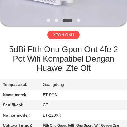
KUALITAS
HUBUNGI
KAMI
XPON ONU
PERMINTAAN
5dBi Ftth Onu Gpon Ont 4fe 2
PENAWARAN
Pot Wifi Kompatibel Dengan
Huawei Zte Olt
SITEMAP
Tempat asal:
Guangdong
PRIVACY
Nama merek:
BT-PON
POLICY
Sertifikasi:
CE
Nomor model:
BT-223XR
Cahaya Tinggi:
,
,
Ftth Onu Gpon
5dBi Onu Gpon
Wifi Gepon Onu