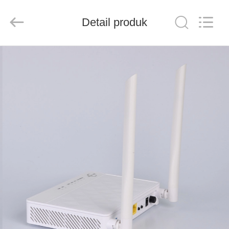
Baitong
Putian
Technology
Co.,
Detail produk
Ltd..
All
Rights
Reserved.
RUMAH
PRODUK
TENTANG
KAMI
TUR
PABRIK
KONTROL